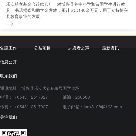
乐安慈孝基金会连续八年，对博兴县各中小学和贫困学生进行教
具、书籍捐赠和助学金发放，累计支出140余万元，用于支持博兴
县教育事业的发展。
党建工作
公益项目
志愿者之声
最新资讯
信息公开
联系我们
通讯地址：博兴县乐安大街666号国学道场
电话：
（0543）2517927
邮编：256500
传真：
（0543）2517927
电子邮箱：lacx3108@163.com
关注我们