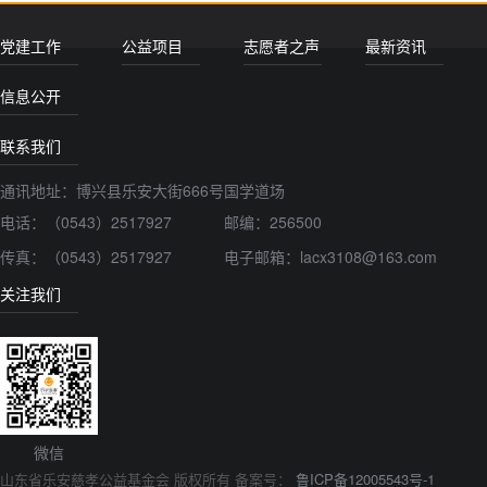
党建工作
公益项目
志愿者之声
最新资讯
信息公开
联系我们
通讯地址：博兴县乐安大街666号国学道场
电话：
（0543）2517927
邮编：256500
传真：
（0543）2517927
电子邮箱：lacx3108@163.com
关注我们
微信
山东省乐安慈孝公益基金会 版权所有 备案号：
鲁ICP备12005543号-1